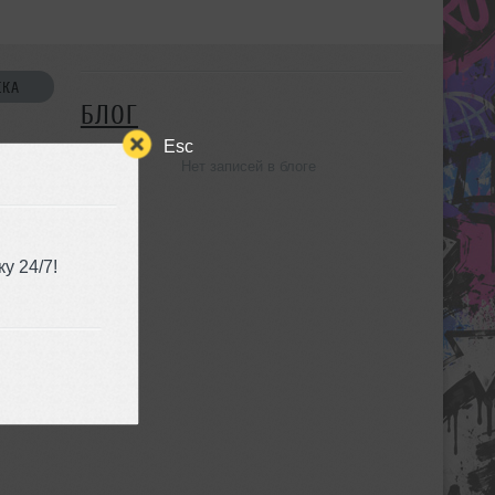
СКА
БЛОГ
Esc
Нет записей в блоге
УЗЬЯ
у 24/7!