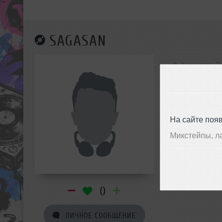
SAGASAN
Казахстан, 
На сайте поя
Микстейпы, л
0
ЛИЧНОЕ СООБЩЕНИЕ