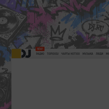
РАДИО
TOP100DJ
ЧАРТЫ HOT100
МУЗЫКА
ЛЮДИ
М