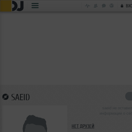
ВХ
SAEID
saeid не остави
информации о се
НЕТ ДРУЗЕЙ