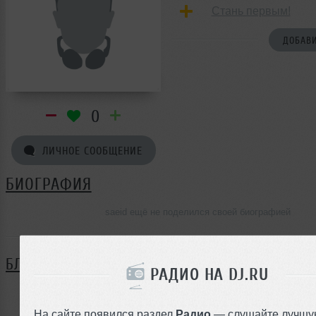
Стань первым!
ДОБАВИ
0
ЛИЧНОЕ СООБЩЕНИЕ
БИОГРАФИЯ
saeid ещё не поделился своей биографией
БЛОГ
РАДИО НА DJ.RU
Нет записей в блоге
На сайте появился раздел
Радио
— слушайте лучшу