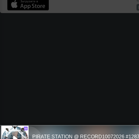
Ш
PIRATE STATION @ RECORD10072026 #128