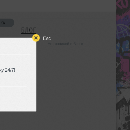
СКА
БЛОГ
Esc
Нет записей в блоге
УЗЬЯ
у 24/7!