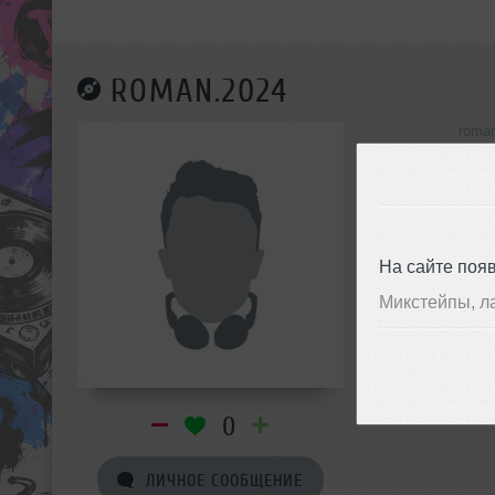
ROMAN.2024
roma
инф
На сайте поя
Микстейпы, л
0
ЛИЧНОЕ СООБЩЕНИЕ