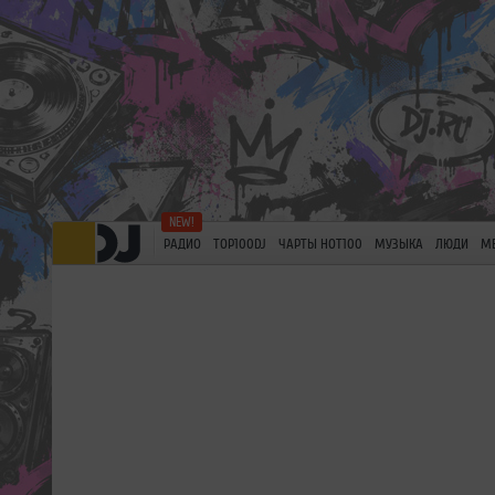
РАДИО
TOP100DJ
ЧАРТЫ HOT100
МУЗЫКА
ЛЮДИ
М