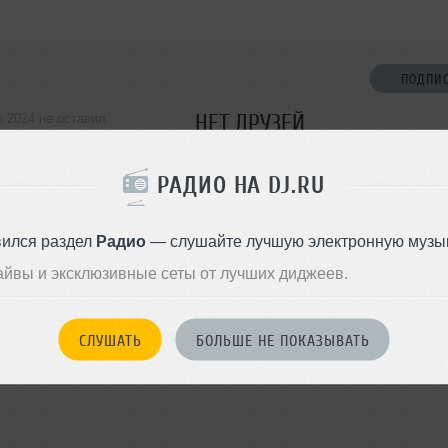
ПОДПИ
НЕТ ДРУЗЕЙ
n.2024 не оставил
ормации о себе
Стань первым!
РАДИО НА DJ.RU
ДОБАВИТЬ В ДР
вился раздел
Радио
— слушайте лучшую электронную музык
айвы и эксклюзивные сеты от лучших диджеев.
СЛУШАТЬ
БОЛЬШЕ НЕ ПОКАЗЫВАТЬ