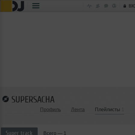
ВХ
SUPERSACHA
Профиль
Лента
Плейлисты
1
Super track
Всего —
1