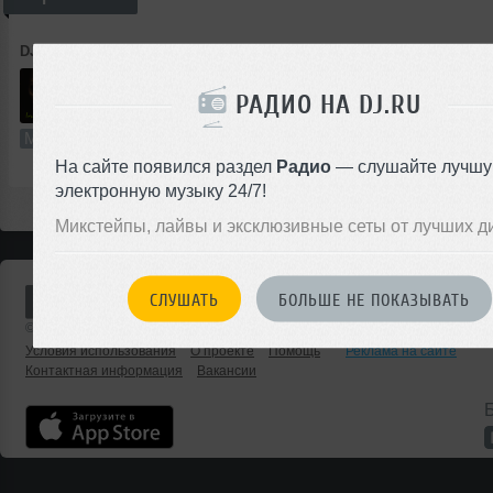
DJ India
➝
IndiaDubz_Part_15
РАДИО НА DJ.RU
24
55:55
1152 раза
135
128 MB, 320
Микс
В плейлист (в 28 плейлистах)
01 
На сайте появился раздел
Радио
— слушайте лучш
электронную музыку 24/7!
Микстейпы, лайвы и эксклюзивные сеты от лучших д
СЛУШАТЬ
БОЛЬШЕ НЕ ПОКАЗЫВАТЬ
© 2001 — 2026 «DJ.ru» Все права защищены.
Условия использования
О проекте
Помощь
Реклама на сайте
Контактная информация
Вакансии
Б