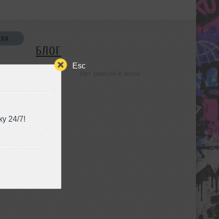
СКА
БЛОГ
Esc
Нет записей в блоге
УЗЬЯ
у 24/7!