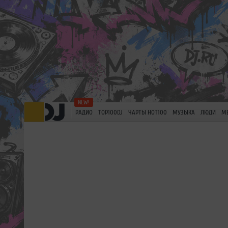
РАДИО
TOP100DJ
ЧАРТЫ HOT100
МУЗЫКА
ЛЮДИ
М