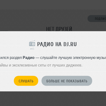
ПОДПИ
НЕТ ДРУЗЕЙ
снодар
Стань первым!
РАДИО НА DJ.RU
ДОБАВИТЬ В ДР
вился раздел
Радио
— слушайте лучшую электронную музык
айвы и эксклюзивные сеты от лучших диджеев.
СЛУШАТЬ
БОЛЬШЕ НЕ ПОКАЗЫВАТЬ