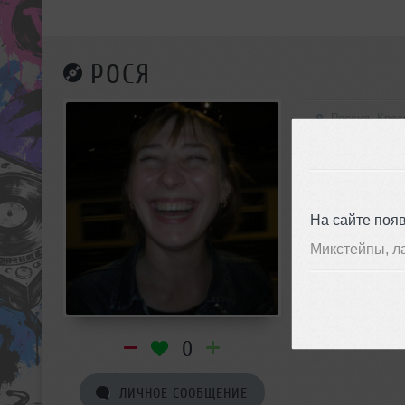
РОСЯ
Россия, Кра
Trance
На сайте поя
Микстейпы, л
0
ЛИЧНОЕ СООБЩЕНИЕ