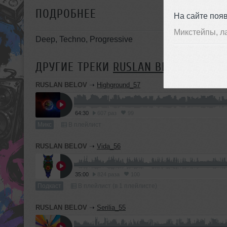
ПОДРОБНЕЕ
На сайте поя
Микстейпы, л
Deep, Techno, Progressive
ДРУГИЕ ТРЕКИ
RUSLAN BELOV
RUSLAN BELOV
➝
Highground_57
19 января 2023, 04
Павел Стриженков
64:30
607 раз
99
Хоп!!!! давай давай!!!
к 06:15
Микс
В плейлист
RUSLAN BELOV
➝
Vida_56
35:00
824 раза
100
Подкаст
В плейлист (в 1 плейлисте)
RUSLAN BELOV
➝
Serilia_55