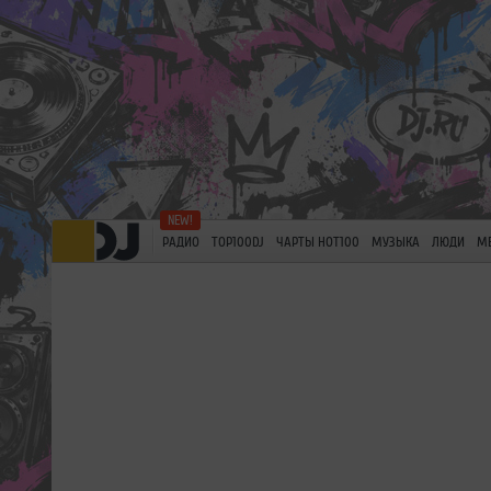
РАДИО
TOP100DJ
ЧАРТЫ HOT100
МУЗЫКА
ЛЮДИ
М