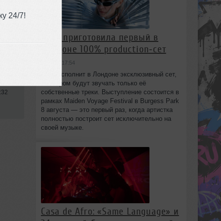
у 24/7!
HAAi приготовила первый в
Лондоне 100% production‑сет
se
,
вчера в 17:54
HAAi исполнит в Лондоне эксклюзивный сет,
в котором будут звучать только её
собственные треки. Выступление состоится в
:32
рамках Maiden Voyage Festival в Burgess Park
8 августа — это первый раз, когда артистка
полностью построит сет исключительно на
своей музыке.
Casa de Afro: «Same Language» и