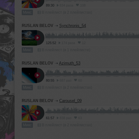
89:30
834 раза
108
Микс
В плейлист (в 2 плейлистах)
RUSLAN BELOV
➝
Synchronis_54
125:52
174 раза
12
Микс
В плейлист (в 1 плейлисте)
RUSLAN BELOV
➝
Azimuth_53
80:55
687 раз
60
Микс
В плейлист (в 2 плейлистах)
RUSLAN BELOV
➝
Carousel_09
61:57
838 раз
63
Микс
В плейлист (в 2 плейлистах)