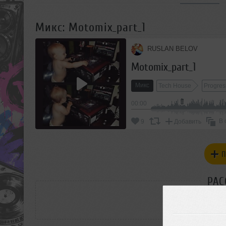
Микс: Motomix_part_1
RUSLAN BELOV
Motomix_part_1
Микс
Tech House
Progres
00:00
В 
9
Добавить
П
РАС