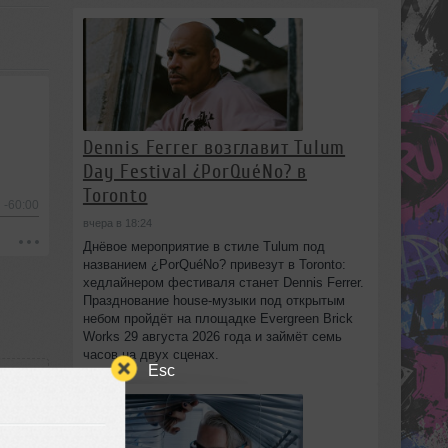
Dennis Ferrer возглавит Tulum
Day Festival ¿PorQuéNo? в
Toronto
-60:00
вчера в 18:24
Днёвое мероприятие в стиле Tulum под
названием ¿PorQuéNo? привезут в Toronto:
хедлайнером фестиваля станет Dennis Ferrer.
Празднование house-музыки под открытым
небом пройдёт на площадке Evergreen Brick
Works 29 августа 2026 года и займёт семь
часов на двух сценах.
Esc