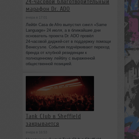
24‑часовой благотворительный
марафон Dr. ADO
вчера в 17:01
Лейбл Casa de Afro выпустил сингл «Same
Language» 24 июля, а в ближайшие дни
основатель проекта Dr. ADO провёл
24‑часовой диджей‑сет в поддержку помощи
Венесуэле. События подчёркивают переход
бренда от клубной резиденции к
полноценному лейблу с выраженной
общественной позицией.
Tank Club в Sheffield
закрывается
вчера в 16:53