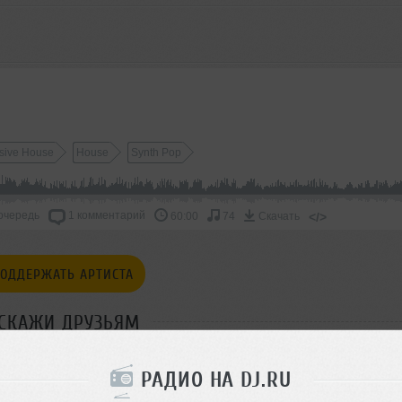
sive House
House
Synth Pop
очередь
1 комментарий
</>
60:00
74
Скачать
ОДДЕРЖАТЬ АРТИСТА
СКАЖИ ДРУЗЬЯМ
РАДИО НА DJ.RU