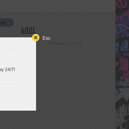
СКА
БЛОГ
Esc
Нет записей в блоге
УЗЬЯ
у 24/7!