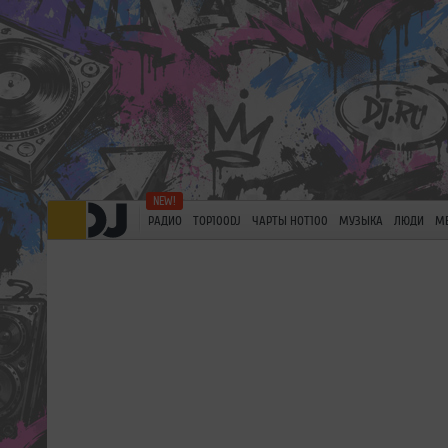
РАДИО
TOP100DJ
ЧАРТЫ HOT100
МУЗЫКА
ЛЮДИ
М