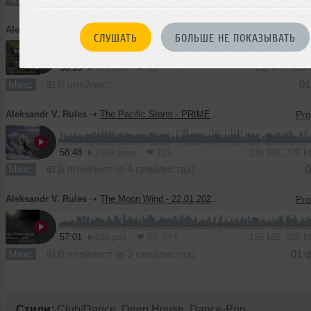
Aleksandr V. Rules
➝
Parallel worlds - 25.03.2023 - X-CENTRIC SOUND - (c) Party Time Sound System - Studio
СЛУШАТЬ
БОЛЬШЕ НЕ ПОКАЗЫВАТЬ
1
58:35
785 раз
61
135 MB, 320
Микс
В плейлист
01
Aleksandr V. Rules
➝
The Pacific Storm - PRIME Live -13.01.2023 - X-CENTRIC SOUND - (с) Party Time Sound System
58:48
2594 раза
121
135 MB, 320 
Микс
В плейлист (в 4 плейлистах)
0
Aleksandr V. Rules
➝
The Moon Wind - 22.01.2023 - X-CENTRIC SOUND - (с) Party Time Sound System
6
57:01
816 раз
88
135 MB, 320 
Микс
В плейлист (в 3 плейлистах)
01 
Стили:
Club/Dance
,
Deep House
,
Dance-Pop