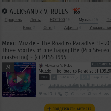
ALEKSANDR V. RULES
Профиль
Лента
HOT100
15
Музыка
15
П
Блог
2
Фото
1
Афиша
4
Упоминани
Микс: Muzzle - The Road to Paradise 31-1.0
Three stories of one happy life (Pro Stereo
mastering) - (c) PTSS 1995
CLUB/DANCE, 
Aleksandr V. Rules
24
Микс
4
2
Club/Dance
Deep House
00:00
Dance-Pop
</>
65
1:22:26
894
ПОДДЕРЖАТЬ АРТИСТА