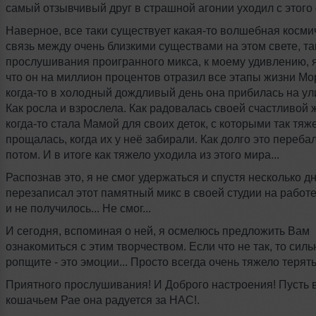
самый отзывчивый друг в страшной агонии уходил с этого с
Наверное, все таки существует какая-то волшебная косми
связь между очень близкими существами на этом свете, та
прослушивания проигранного микса, к моему удивлению, я
что он на миллион процентов отразил все этапы жизни Мо
когда-то в холодный дождливый день она прибилась на ул
Как росла и взрослела. Как радовалась своей счастливой ж
когда-то стала Мамой для своих деток, с которыми так тяж
прощалась, когда их у неё забирали. Как долго это переба
потом. И в итоге как тяжело уходила из этого мира...
Распознав это, я не смог удержаться и спустя несколько д
перезаписал этот памятный микс в своей студии на работе
и не получилось... Не смог...
И сегодня, вспоминая о ней, я осмелюсь предложить Вам
ознакомиться с этим творчеством. Если что не так, то силь
ропщите - это эмоции... Просто всегда очень тяжело терять 
Приятного прослушивания! И Доброго настроения! Пусть 
кошачьем Рае она радуется за НАС!.