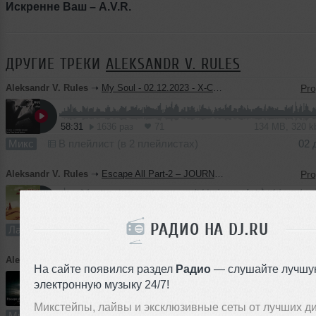
Искренне Ваш – A.V.R.
ДРУГИЕ ТРЕКИ
ALEKSANDR V. RULES
Aleksandr V. Rules
➝
My Soul - 02.12.2023 - X-CENTRIC SOUND - (c) Party Time Sound System
58:31
1636 раз
71
134 MB, 320 
Микс
В плейлист (в 2 плейлистах)
02 
Aleksandr V. Rules
➝
Escape All Part-2 – JOURNEY (28.06.2023 - X-CENTRIC SOUND, Party Time Sound System)
85:17
7192 раза
171
196 MB, 320 
РАДИО НА DJ.RU
Лайв
В плейлист (в 2 плейлистах)
Aleksandr V. Rules
➝
Escape All – Live - 18.04.2023 - X-CENTRIC SOUND - Party Time Sound System
На сайте появился раздел
Радио
— слушайте лучшу
электронную музыку 24/7!
5
68:57
6631 раз
249
158 MB, 320 
Микстейпы, лайвы и эксклюзивные сеты от лучших д
Микс
В плейлист (в 9 плейлистах)