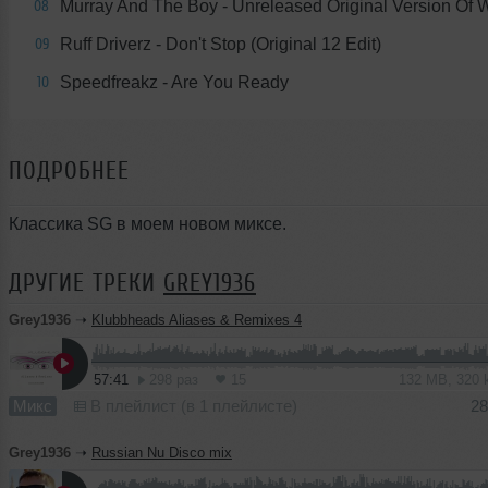
Murray And The Boy - Unreleased Original Version Of 
08
Ruff Driverz - Don't Stop (Original 12 Edit)
09
Speedfreakz - Are You Ready
10
ПОДРОБНЕЕ
Классика SG в моем новом миксе.
ДРУГИЕ ТРЕКИ
GREY1936
Grey1936
➝
Klubbheads Aliases & Remixes 4
57:41
298 раз
15
132 MB, 320
Микс
В плейлист (в 1 плейлисте)
28
Grey1936
➝
Russian Nu Disco mix