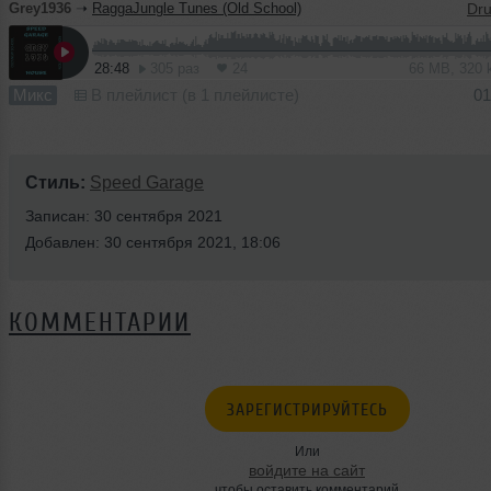
Grey1936
➝
RaggaJungle Tunes (Old School)
28:48
305 раз
24
66 MB, 320
Микс
В плейлист (в 1 плейлисте)
01
Стиль:
Speed Garage
Записан: 30 сентября 2021
Добавлен: 30 сентября 2021, 18:06
КОММЕНТАРИИ
ЗАРЕГИСТРИРУЙТЕСЬ
Или
войдите на сайт
чтобы оставить комментарий