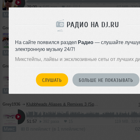
1
29:00
645 раз
44
67 MB, 320
Микс
В плейлист (в 6 плейлистах)
21
РАДИО НА DJ.RU
Grey1936
➝
DiscoHouse Tunes 2022-2
На сайте появился раздел
Радио
— слушайте лучшу
43:40
282 раза
15
100 MB, 320
электронную музыку 24/7!
Микс
В плейлист (в 2 плейлистах)
21
Микстейпы, лайвы и эксклюзивные сеты от лучших д
Grey1936
➝
Klubbheads Aliases & Remixes 3 (Speed Garage edition vol.2)
СЛУШАТЬ
БОЛЬШЕ НЕ ПОКАЗЫВАТЬ
58:25
640 раз
21
134 MB, 320
Микс
В плейлист (в 2 плейлистах)
21
Grey1936
➝
Klubbheads Aliases & Remixes 3 (Speed Garage edition vol.1)
51:57
392 раза
15
119 MB, 320
Микс
В плейлист (в 1 плейлисте)
02