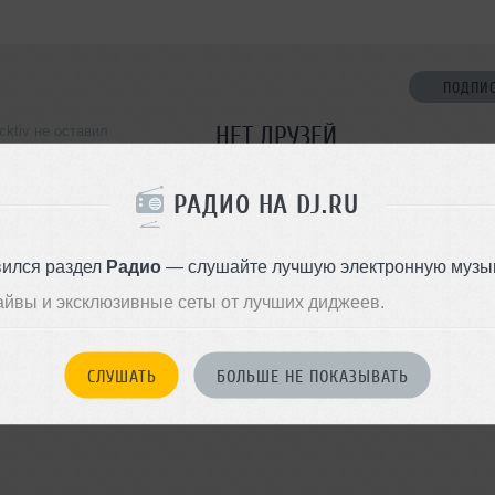
ПОДПИ
НЕТ ДРУЗЕЙ
cktiv не оставил
ормации о себе
Стань первым!
РАДИО НА DJ.RU
ДОБАВИТЬ В ДР
вился раздел
Радио
— слушайте лучшую электронную музык
айвы и эксклюзивные сеты от лучших диджеев.
СЛУШАТЬ
БОЛЬШЕ НЕ ПОКАЗЫВАТЬ