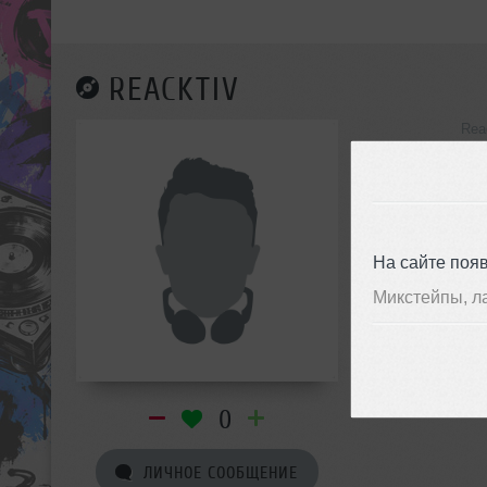
REACKTIV
Rea
инф
На сайте поя
Микстейпы, л
0
ЛИЧНОЕ СООБЩЕНИЕ