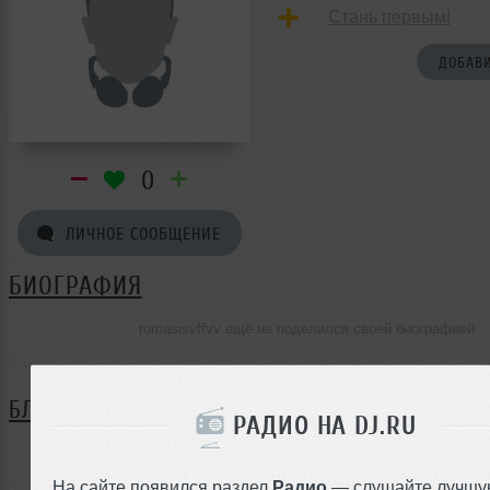
Стань первым!
ДОБАВИ
0
ЛИЧНОЕ СООБЩЕНИЕ
БИОГРАФИЯ
romasisvffvv ещё не поделился своей биографией
БЛОГ
РАДИО НА DJ.RU
Нет записей в блоге
На сайте появился раздел
Радио
— слушайте лучшу