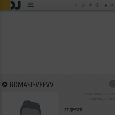
ВХ
ROMASISVFFVV
romasisvffvv не ост
информации о се
НЕТ ДРУЗЕЙ