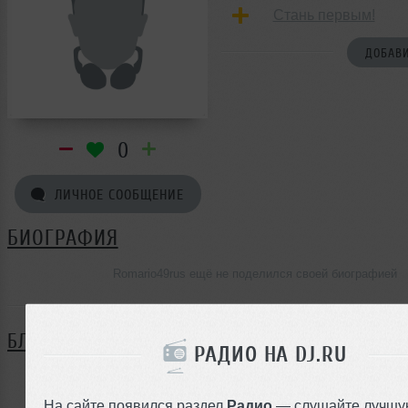
Стань первым!
ДОБАВИ
0
ЛИЧНОЕ СООБЩЕНИЕ
БИОГРАФИЯ
Romario49rus ещё не поделился своей биографией
БЛОГ
РАДИО НА DJ.RU
Нет записей в блоге
На сайте появился раздел
Радио
— слушайте лучшу