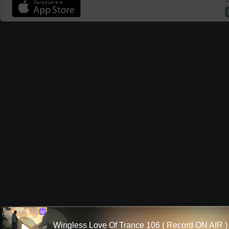
Ш
Wingless Love Of Trance 106 ( Record ON AIR )