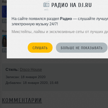
Romantic
➝
Муслим Магомаев — Нам не жить друг без друга (А10 Remix)
РАДИО НА DJ.RU
4:47
323 раза
13
11 MB, 320
На сайте появился раздел
Радио
— слушайте лучшу
Ремикс
В плейлист (в 2 плейлистах)
электронную музыку 24/7!
Romantic
Микстейпы, лайвы и эксклюзивные сеты от лучших д
➝
Bad Boys Blue - You're a woman (А10 Remix)
5:20
701 раз
60
12 MB, 320
СЛУШАТЬ
БОЛЬШЕ НЕ ПОКАЗЫВАТЬ
Ремикс
В плейлист (в 4 плейлистах)
Стиль:
Disco House
Записан: 18 января 2020
Добавлен: 18 января 2020, 15:48
КОММЕНТАРИИ