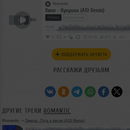
Romantic
Кино - Кукушка (А10 Remix)
Ремикс
Disco House
00:00
</>
61
06:40
829
ПОДДЕРЖАТЬ АРТИСТА
РАССКАЖИ ДРУЗЬЯМ
ДРУГИЕ ТРЕКИ
ROMANTIC
Romantic
➝
Омела - Путь к весне (А10 Remix)