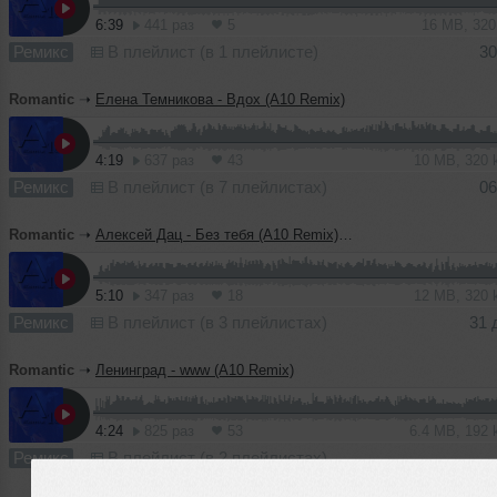
6:39
441 раз
5
16 MB, 32
Ремикс
В плейлист (в 1 плейлисте)
30
Romantic
➝
Елена Темникова - Вдох (А10 Remix)
4:19
637 раз
43
10 MB, 320
Ремикс
В плейлист (в 7 плейлистах)
06
Romantic
➝
Алексей Дац - Без тебя (А10 Remix).mp3
5:10
347 раз
18
12 MB, 320
Ремикс
В плейлист (в 3 плейлистах)
31 
Romantic
➝
Ленинград - www (A10 Remix)
4:24
825 раз
53
6.4 MB, 192
Ремикс
В плейлист (в 2 плейлистах)