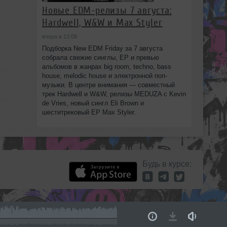
Новые EDM-релизы 7 августа:
Hardwell, W&W и Max Styler
вчера в 13:08
Подборка New EDM Friday за 7 августа
собрала свежие синглы, EP и превью
альбомов в жанрах big room, techno, bass
house, melodic house и электронной поп-
музыки. В центре внимания — совместный
трек Hardwell и W&W, релизы MEDUZA с Kevin
de Vries, новый сингл Eli Brown и
шеститрековый EP Max Styler.
Будь в курсе: