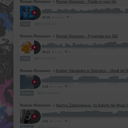
Roman Romanov
➝
Roman Romanov - Fluide in your life
64:39
14 раз
1
Лайв
В плейлист
Roman Romanov
➝
Roman Romanov - Pyramida mix 001
66:22
8 раз
0
Лайв
В плейлист
Roman Romanov
➝
Andrey Vakulenko & Dolmatov - Uhodi (dj Roman Roma
6:29
17 раз
1
Ремикс
В плейлист
Roman Romanov
➝
Nastya Zadorognaya- Ya Bolshe Ne Mogu (dj roman ro
4:51
17 раз
3
Ремикс
В плейлист