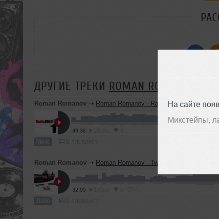
РАС
ДРУГИЕ ТРЕКИ
ROMAN ROMANOV
Roman Romanov
➝
Roman Romanov - RadioZond2010 - 1 (recorded for t
На сайте поя
Микстейпы, л
49:36
20 раз
0
Микс
В плейлист
Roman Romanov
➝
Roman Romanov - Two Worlds Part 2
1
32:00
13 раз
0
Лайв
В плейлист