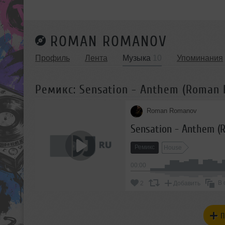
ROMAN ROMANOV
Профиль
Лента
Музыка
10
Упоминания
Ремикс: Sensation - Anthem (Roman
Roman Romanov
Sensation - Anthem 
Ремикс
House
00:00
В 
2
Добавить
П