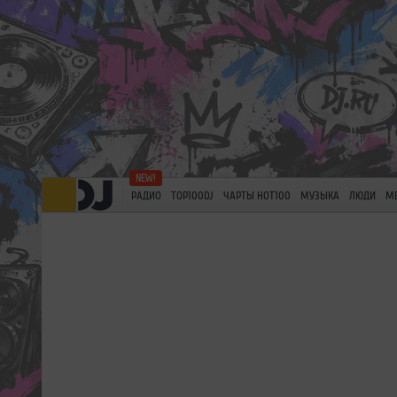
РАДИО
TOP100DJ
ЧАРТЫ HOT100
МУЗЫКА
ЛЮДИ
М