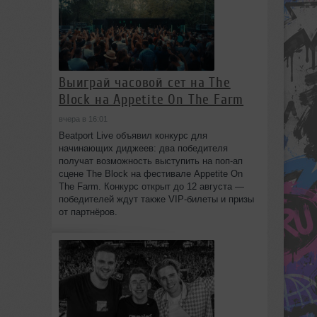
Выиграй часовой сет на The
Block на Appetite On The Farm
вчера в 16:01
Beatport Live объявил конкурс для
начинающих диджеев: два победителя
получат возможность выступить на поп‑ап
сцене The Block на фестивале Appetite On
The Farm. Конкурс открыт до 12 августа —
победителей ждут также VIP‑билеты и призы
от партнёров.