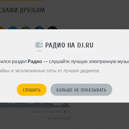
СКАЖИ ДРУЗЬЯМ
РАДИО НА DJ.RU
Стиль:
House
Добавлен: 24 июня 2010, 16:5
he radio)
вился раздел
Радио
— слушайте лучшую электронную музык
House
айвы и эксклюзивные сеты от лучших диджеев.
45 MB, 128 kbps MP3
43
25 июля 2010
СЛУШАТЬ
БОЛЬШЕ НЕ ПОКАЗЫВАТЬ
Trance
29 MB, 320 kbps MP3
43
24 июня 2010