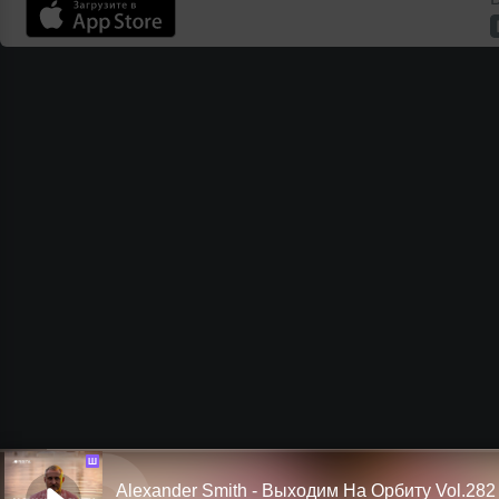
Ш
Alexander Smith - Выходим На Орбиту Vol.282