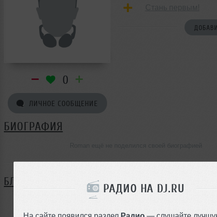
Стань первым!
ДОБАВИ
0
ЛИЧНОЕ СООБЩЕНИЕ
БИОГРАФИЯ
Roman ещё не поделился своей биографией
БЛОГ
РАДИО НА DJ.RU
Нет записей в блоге
На сайте появился раздел
Радио
— слушайте лучшу