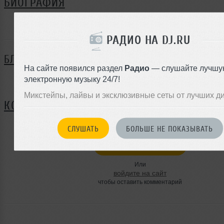
БИОГРАФИЯ
Рома Калиничев ещё не поделился своей биографией
РАДИО НА DJ.RU
БЛОГ
На сайте появился раздел
Радио
— слушайте лучшу
электронную музыку 24/7!
Нет записей в блоге
Микстейпы, лайвы и эксклюзивные сеты от лучших д
КОММЕНТАРИИ
СЛУШАТЬ
БОЛЬШЕ НЕ ПОКАЗЫВАТЬ
ЗАРЕГИСТРИРУЙТЕСЬ
Или
войдите на сайт
чтобы оставить комментарий