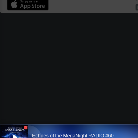
П
Echoes of the MegaNight RADIO #60