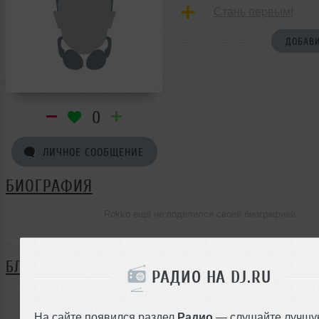
Стань первым!
ДОБАВИ
0
ЛИЧНОЕ СООБЩЕНИЕ
БИОГРАФИЯ
Rokko ещё не поделился своей биографией
БЛОГ
РАДИО НА DJ.RU
Нет записей в блоге
На сайте появился раздел
Радио
— слушайте лучшу