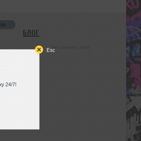
СКА
БЛОГ
Нет записей в блоге
Esc
у 24/7!
УЗЬЯ