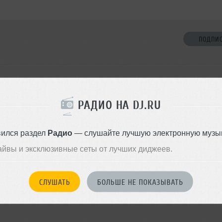
ПОДПИ
НЕТ ДРУЗЕЙ
ион не оставил
ормации о себе
РАДИО НА DJ.RU
Стань первым!
вился раздел
Радио
— слушайте лучшую электронную музык
ДОБАВИТЬ В ДР
айвы и эксклюзивные сеты от лучших диджеев.
СЛУШАТЬ
БОЛЬШЕ НЕ ПОКАЗЫВАТЬ