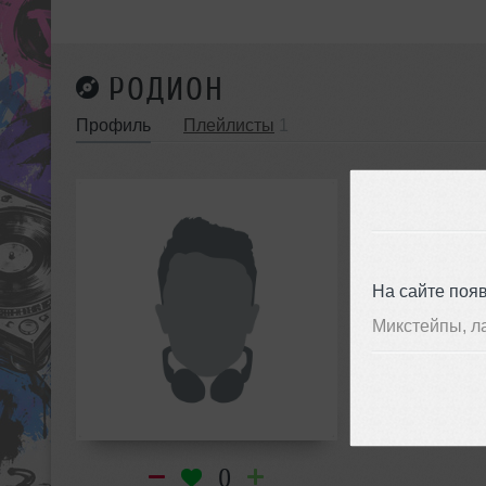
РОДИОН
Профиль
Плейлисты
1
Род
инф
На сайте поя
Микстейпы, л
0