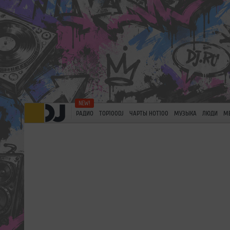
РАДИО
TOP100DJ
ЧАРТЫ HOT100
МУЗЫКА
ЛЮДИ
М