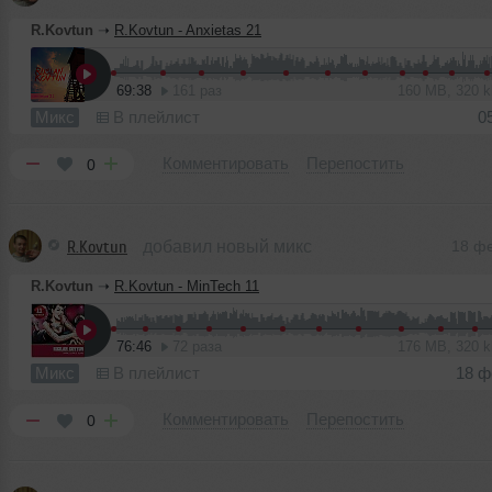
R.Kovtun
➝
R.Kovtun - Anxietas 21
69:38
161 раз
160 MB, 320 
Микс
В плейлист
0
Комментировать
Перепостить
0
R.Kovtun
добавил новый микс
18 ф
R.Kovtun
➝
R.Kovtun - MinTech 11
76:46
72 раза
176 MB, 320 
Микс
В плейлист
18 ф
Комментировать
Перепостить
0