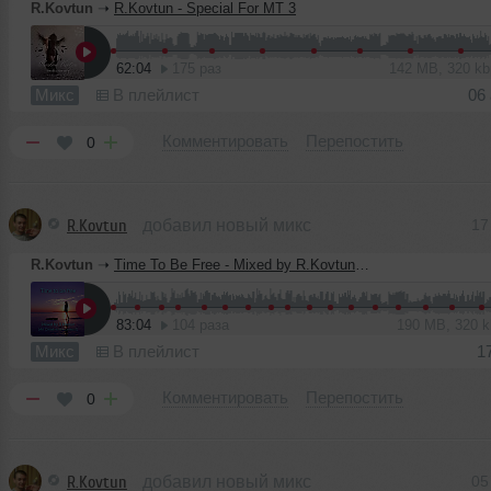
R.Kovtun
➝
R.Kovtun - Special For MT 3
62:04
175 раз
142 MB, 320 k
Микс
В плейлист
06
Комментировать
Перепостить
0
R.Kovtun
добавил новый микс
17
R.Kovtun
➝
Time To Be Free - Mixed by R.Kovtun (Art Creative Mix Contest)
83:04
104 раза
190 MB, 320 
Микс
В плейлист
1
Комментировать
Перепостить
0
R.Kovtun
добавил новый микс
05