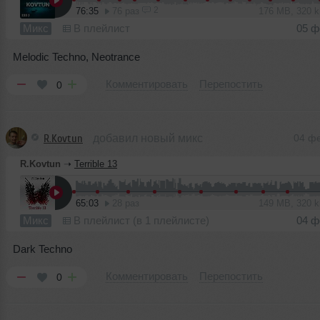
2
76:35
76 раз
176 MB, 320 
Микс
В плейлист
05 ф
Melodic Techno, Neotrance
Комментировать
Перепостить
0
R.Kovtun
добавил новый микс
04 ф
R.Kovtun
➝
Terrible 13
65:03
28 раз
149 MB, 320 
Микс
В плейлист (в 1 плейлисте)
04 ф
Dark Techno
Комментировать
Перепостить
0