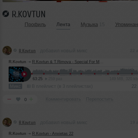
R.KOVTUN
Профиль
Лента
Музыка
15
Упоминан
R.Kovtun
добавил новый микс
22 
R.Kovtun
➝
R.Kovtun & T.Rimova - Special For MT 4
63:25
259 раз
149 MB, 320 k
Микс
В плейлист (в 3 плейлистах)
22
Комментировать
Перепостить
0
R.Kovtun
добавил новый микс
19 
R.Kovtun
➝
R.Kovtun - Anxietas 22