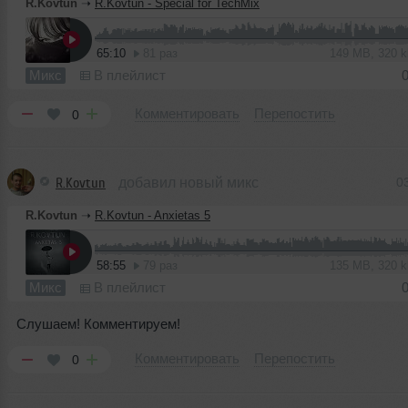
R.Kovtun
➝
R.Kovtun - Special for TechMix
65:10
81 раз
149 MB, 320 
Микс
В плейлист
Комментировать
Перепостить
0
R.Kovtun
добавил новый микс
0
R.Kovtun
➝
R.Kovtun - Anxietas 5
58:55
79 раз
135 MB, 320 
Микс
В плейлист
Слушаем! Комментируем!
Комментировать
Перепостить
0