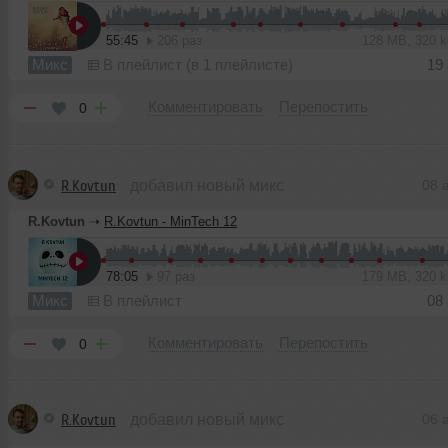
55:45
206 раз
128 MB, 320 
Микс
В плейлист (в 1 плейлисте)
19
Комментировать
Перепостить
0
R.Kovtun
добавил новый микс
08 
R.Kovtun
➝
R.Kovtun - MinTech 12
78:05
97 раз
179 MB, 320 
Микс
В плейлист
08
Комментировать
Перепостить
0
R.Kovtun
добавил новый микс
06 