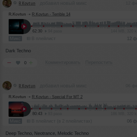
R.Kovtun
добавил новый микс
12 ф
R.Kovtun
➝
R.Kovtun - Terrible 14
62:30
94 раза
144 MB, 320 
Микс
В плейлист
12 ф
Dark Techno
Комментировать
Перепостить
0
R.Kovtun
добавил новый микс
06 ф
R.Kovtun
➝
R.Kovtun - Special For MT 2
80:43
93 раза
186 MB, 320 
Микс
В плейлист (в 2 плейлистах)
06 ф
Deep Techno, Neotrance, Melodic Techno