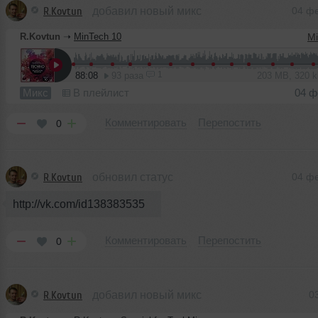
R.Kovtun
добавил новый микс
04 ф
R.Kovtun
➝
MinTech 10
Mi
1
88:08
93 раза
203 MB, 320 
Микс
В плейлист
04 ф
Комментировать
Перепостить
0
R.Kovtun
обновил статус
04 ф
http://vk.com/id138383535
Комментировать
Перепостить
0
R.Kovtun
добавил новый микс
0