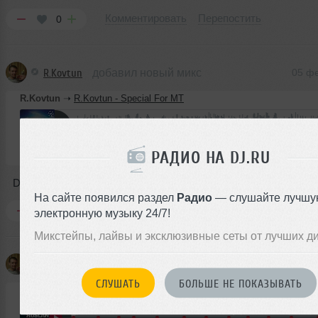
Комментировать
Перепостить
0
R.Kovtun
добавил новый микс
05 ф
R.Kovtun
➝
R.Kovtun - Special For MT
76:38
69 раз
175 MB, 320 
РАДИО НА DJ.RU
Микс
В плейлист
05 ф
Deep Techno, Neotrance
На сайте появился раздел
Радио
— слушайте лучшу
Комментировать
Перепостить
0
электронную музыку 24/7!
Микстейпы, лайвы и эксклюзивные сеты от лучших д
R.Kovtun
добавил новый микс
05 ф
СЛУШАТЬ
БОЛЬШЕ НЕ ПОКАЗЫВАТЬ
R.Kovtun
➝
Anxietas 20