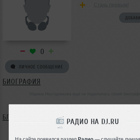
Стань первым!
ДОБАВИ
0
ЛИЧНОЕ СООБЩЕНИЕ
БИОГРАФИЯ
Марина Неугодникова ещё не поделилась своей биограф
БЛОГ
РАДИО НА DJ.RU
Нет записей в блоге
На сайте появился раздел
Радио
— слушайте лучшу