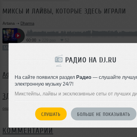
МИКСЫ И ЛАЙВЫ, КОТОРЫЕ ЗДЕСЬ ИГРАЛИ
Artana
➝
Dharma
60:00
229 раз
52
Микс
В плейлист
РАДИО НА DJ.RU
АФИША
На сайте появился раздел
Радио
— слушайте лучшу
ВСЕ 
Было
4
электронную музыку 24/7!
Микстейпы, лайвы и эксклюзивные сеты от лучших д
ЗДЕСЬ ВЫСТУПАЛИ:
osa777
,
Novgorodoff
,
Slim-69
,
Artana
СЛУШАТЬ
БОЛЬШЕ НЕ ПОКАЗЫВАТЬ
КОММЕНТАРИИ