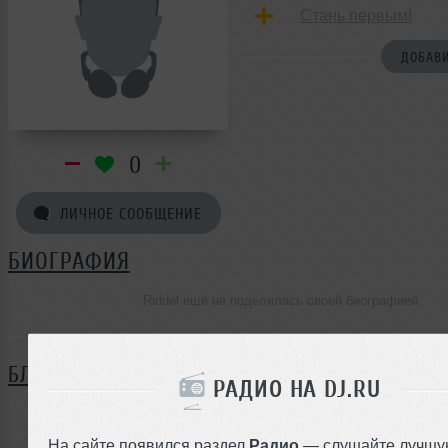
Стань первым!
ДОБАВИ
0
ЛИЧНОЕ СООБЩЕНИЕ
БИОГРАФИЯ
Riddel ещё не поделилась своей биографией
БЛОГ
РАДИО НА DJ.RU
Нет записей в блоге
На сайте появился раздел
Радио
— слушайте лучшу