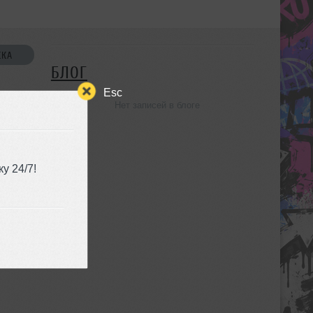
СКА
БЛОГ
Esc
Нет записей в блоге
УЗЬЯ
у 24/7!