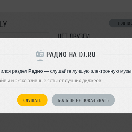
LY
ПОДПИ
НЕТ ДРУЗЕЙ
Стань первым!
РАДИО НА DJ.RU
ДОБАВИТЬ В ДР
вился раздел
Радио
— слушайте лучшую электронную музык
айвы и эксклюзивные сеты от лучших диджеев.
СЛУШАТЬ
БОЛЬШЕ НЕ ПОКАЗЫВАТЬ