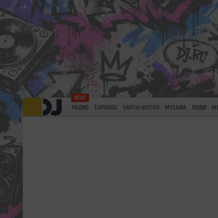
РАДИО
TOP100DJ
ЧАРТЫ HOT100
МУЗЫКА
ЛЮДИ
М