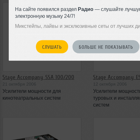
На сайте появился раздел
Радио
— слушайте лучшу
электронную музыку 24/7!
Микстейпы, лайвы и эксклюзивные сеты от лучших д
СЛУШАТЬ
БОЛЬШЕ НЕ ПОКАЗЫВАТЬ
Stage Accompany SSA 100/200
Stage Accompany E
21 октября 2006
12 октября 2006
Усилители мощности для
Усилители мощност
кинотеатральных систем
туровых и инсталл
систем