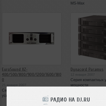
MS-Max
EuroSound XZ-
Dynacord Paramus
400/500/800/900/1200/1600/180
12 января 2007
0
Серия компактных 
25 января 2007
мощности
Серия двухканальных
усилителей мощности
РАДИО НА DJ.RU