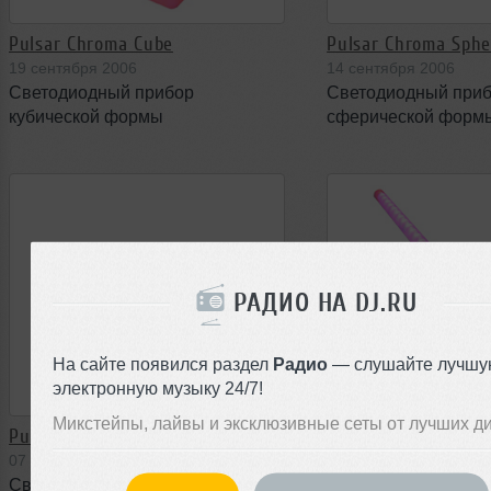
Pulsar Chroma Cube
Pulsar Chroma Sphe
19 сентября 2006
14 сентября 2006
Светодиодный прибор
Светодиодный при
кубической формы
сферической форм
РАДИО НА DJ.RU
На сайте появился раздел
Радио
— слушайте лучшу
электронную музыку 24/7!
Микстейпы, лайвы и эксклюзивные сеты от лучших д
Pulsar Chroma Bank MK2
Pulsar Chroma Strip
07 сентября 2006
01 сентября 2006
Светодиодная система
Светодиодная пане