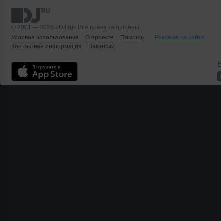
являются, например,
светодиоидные технологии
английской компании Pulsar.
© 2001 — 2026 «DJ.ru» Все права защищены.
Условия использования
О проекте
Помощь
Реклама на сайте
Контактная информация
Вакансии
Б