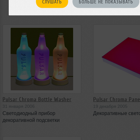
СЛУШАТЬ
БОЛЬШЕ НЕ ПОКАЗЫВАТЬ
цилиндрической фо
(красный, зеленый, 
Pulsar Chroma Bottle Washer
Pulsar Chroma Pane
31 января 2006
19 декабря 2005
Светодиодный прибор
Декоративные свет
декоративной подсветки