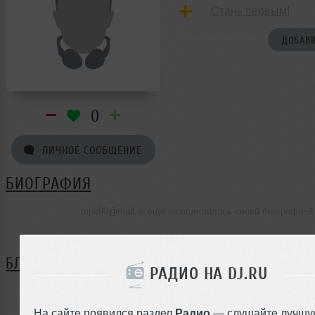
Стань первым!
ДОБАВИ
0
ЛИЧНОЕ СООБЩЕНИЕ
БИОГРАФИЯ
repa90@mail.ru ещё не поделилась своей биографией
БЛОГ
РАДИО НА DJ.RU
Нет записей в блоге
На сайте появился раздел
Радио
— слушайте лучшу