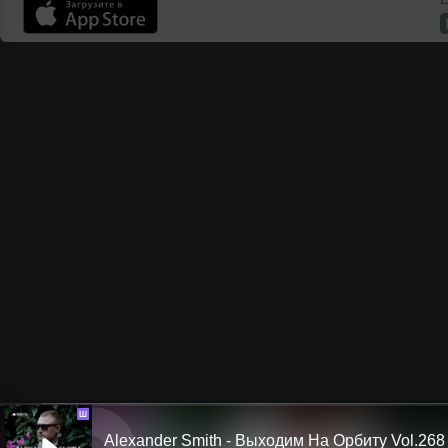
Ш
Alexander Smith - Выходим На Орбиту Vol.268