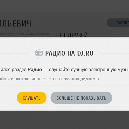
ИЛЬЕВИЧ
ПОДПИ
НЕТ ДРУЗЕЙ
гей Васильевич не оставил
ормации о себе
Стань первым!
РАДИО НА DJ.RU
ДОБАВИТЬ В ДР
вился раздел
Радио
— слушайте лучшую электронную музык
айвы и эксклюзивные сеты от лучших диджеев.
СЛУШАТЬ
БОЛЬШЕ НЕ ПОКАЗЫВАТЬ