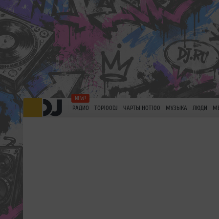
РАДИО
TOP100DJ
ЧАРТЫ HOT100
МУЗЫКА
ЛЮДИ
М