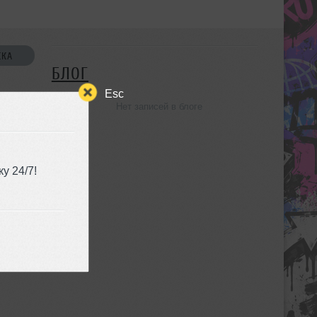
СКА
БЛОГ
Esc
Нет записей в блоге
УЗЬЯ
у 24/7!