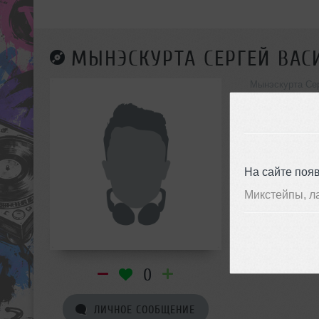
МЫНЭСКУРТА СЕРГЕЙ ВАС
Мынэскурта Сер
инф
На сайте поя
Микстейпы, л
0
ЛИЧНОЕ СООБЩЕНИЕ