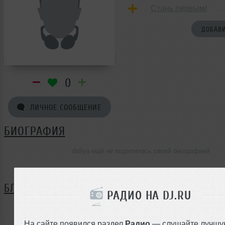
Стань первым!
ДОБАВИ
0
ЛИЧНОЕ СООБЩЕНИЕ
БИОГРАФИЯ
daliya ещё не поделилась своей биографией
БЛОГ
РАДИО НА DJ.RU
Нет записей в блоге
На сайте появился раздел
Радио
— слушайте лучшу