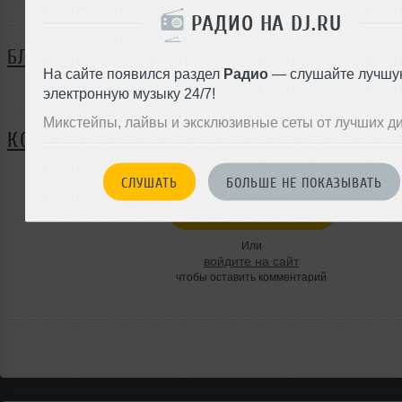
РАДИО НА DJ.RU
БЛОГ
На сайте появился раздел
Радио
— слушайте лучшу
электронную музыку 24/7!
Нет записей в блоге
Микстейпы, лайвы и эксклюзивные сеты от лучших д
КОММЕНТАРИИ
СЛУШАТЬ
БОЛЬШЕ НЕ ПОКАЗЫВАТЬ
ЗАРЕГИСТРИРУЙТЕСЬ
Или
войдите на сайт
чтобы оставить комментарий