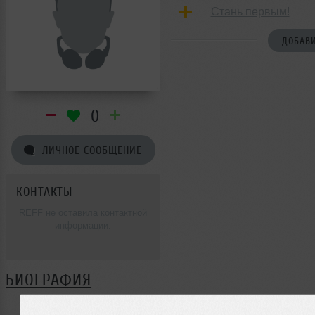
Стань первым!
ДОБАВИ
0
ЛИЧНОЕ СООБЩЕНИЕ
КОНТАКТЫ
REFF не оставила контактной
информации.
БИОГРАФИЯ
REFF ещё не поделилась своей биографией