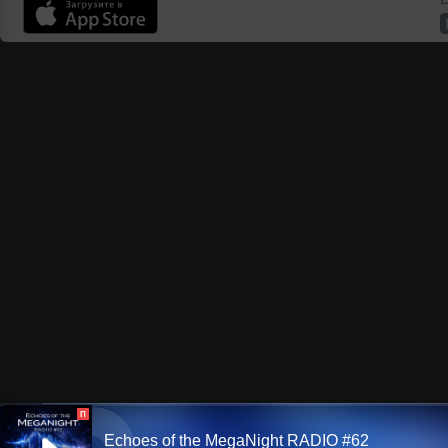
П
Echoes of the MegaNight RADIO #62