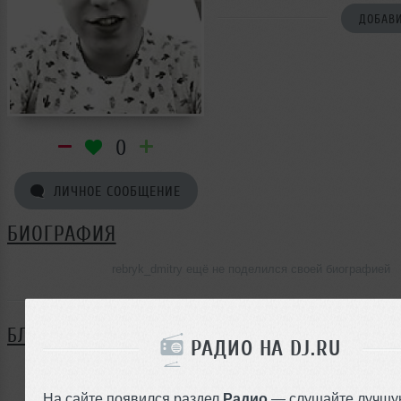
ДОБАВИ
0
ЛИЧНОЕ СООБЩЕНИЕ
БИОГРАФИЯ
rebryk_dmitry ещё не поделился своей биографией
БЛОГ
РАДИО НА DJ.RU
Нет записей в блоге
На сайте появился раздел
Радио
— слушайте лучшу