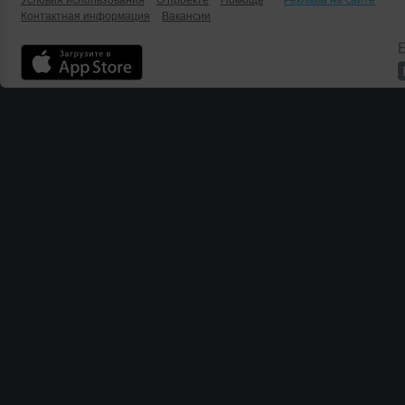
Условия использования
О проекте
Помощь
Реклама на сайте
Контактная информация
Вакансии
Б