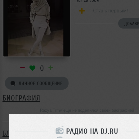
Стань первым!
ДОБАВИ
0
ЛИЧНОЕ СООБЩЕНИЕ
БИОГРАФИЯ
Razya Trmv ещё не поделился своей биографией
РАДИО НА DJ.RU
БЛОГ