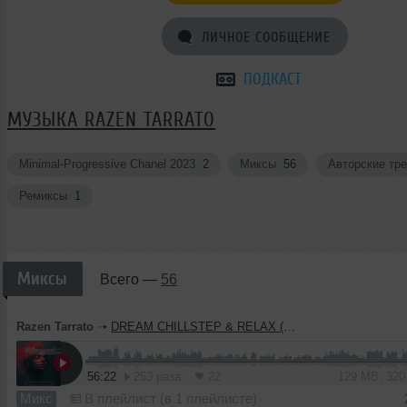
ЛИЧНОЕ СООБЩЕНИЕ
ПОДКАСТ
МУЗЫКА RAZEN TARRATO
Minimal-Progressive Chanel 2023
2
Миксы
56
Авторские тр
Ремиксы
1
Миксы
Всего —
56
Razen Tarrato
➝
DREAM CHILLSTEP & RELAX (2025) March
56:22
253 раза
22
129 MB, 32
Микс
В плейлист (в 1 плейлисте)