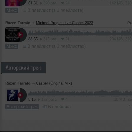
61:51
390 раз
24
142 MB, 32
Микс
В плейлист (в 1 плейлисте)
Razen Tarrato
➝
Minimal-Progressive Chanel 2023
88:55
315 раз
21
204 MB, 32
Микс
В плейлист (в 3 плейлистах)
Авторский трек
Razen Tarrato
➝
Casper (Original Mix)
5:15
172 раза
4
10 MB, 2
Авторский трек
В плейлист
1