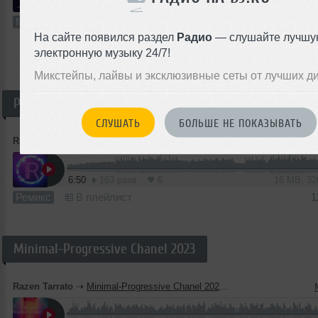
76:01
184 раза
13
141 MB, 25
Микс
В плейлист (в 3 плейлистах)
1
На сайте появился раздел
Радио
— слушайте лучшу
электронную музыку 24/7!
ВСЕ ТРЕКИ
Микстейпы, лайвы и эксклюзивные сеты от лучших д
Ремикс
СЛУШАТЬ
БОЛЬШЕ НЕ ПОКАЗЫВАТЬ
Razen Tarrato
➝
Protoculture vs. Cosmic Gate & Foret - Starfield vs. Need to Feel Loved (Acappella) (Mashup Razen Tarrato)
6:50
163 раза
6
16 MB, 3
Ремикс
В плейлист
1
Minimal-Progressive Chanel 2023
Razen Tarrato
➝
Minimal-Progressive Chanel 2023 - 2