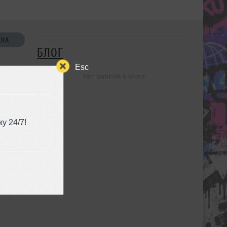
СКА
БЛОГ
Esc
Нет записей в блоге
УЗЬЯ
у 24/7!