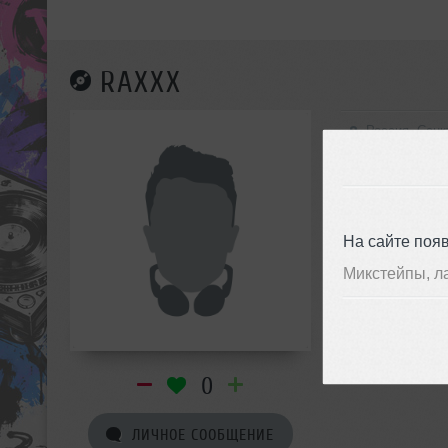
RAXXX
Россия, Санк
На сайте поя
Микстейпы, л
0
ЛИЧНОЕ СООБЩЕНИЕ