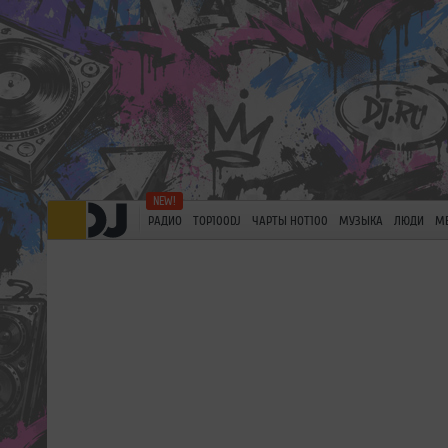
РАДИО
TOP100DJ
ЧАРТЫ HOT100
МУЗЫКА
ЛЮДИ
М