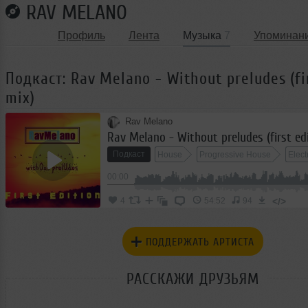
RAV MELANO
Профиль
Лента
Музыка
7
Упоминан
Подкаст: Rav Melano - Without preludes (fi
mix)
Rav Melano
Rav Melano - Without preludes (first ed
Подкаст
House
Progressive House
Elec
00:00
</>
4
54:52
94
ПОДДЕРЖАТЬ АРТИСТА
РАССКАЖИ ДРУЗЬЯМ