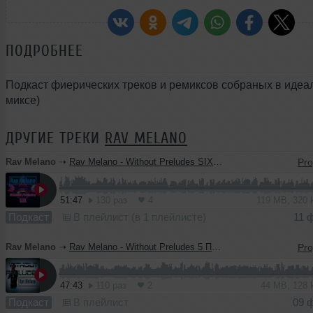
ПОДРОБНЕЕ
Подкаст фиерических треков и ремиксов собраных в идеа
миксе)
ДРУГИЕ ТРЕКИ
RAV MELANO
Rav Melano
➝
Rav Melano - Without Preludes SIX Подробнее: http://dj.ru/settings/music/upload
51:47
130 раз
4
119 MB, 320
Подкаст
В плейлист (в 1 плейлисте)
11 
Rav Melano
➝
Rav Melano - Without Preludes 5 Подробнее: http://dj.ru/settings/music/upload
47:43
110 раз
2
44 MB, 128
Подкаст
В плейлист
09 