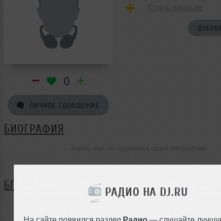
Стань первым!
ДОБАВИ
0
ЛИЧНОЕ СООБЩЕНИЕ
БИОГРАФИЯ
Andrey ещё не поделился своей биографией
БЛОГ
РАДИО НА DJ.RU
Нет записей в блоге
На сайте появился раздел
Радио
— слушайте лучшу