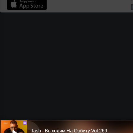
Ш
Tash - Выходим На Орбиту Vol.269