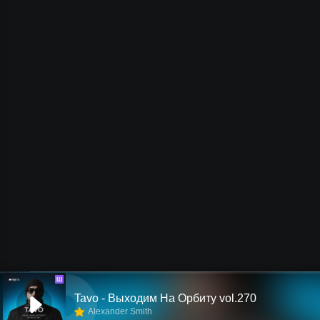
Ш
Tavo - Выходим На Орбиту vol.270
Alexander Smith