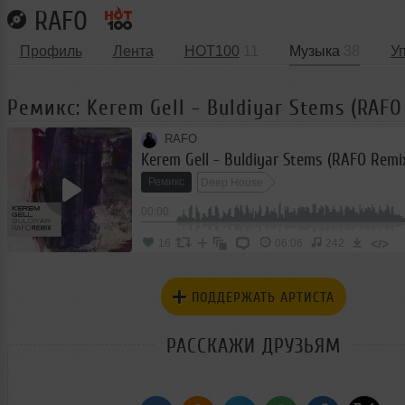
RAFO
Профиль
Лента
HOT100
11
Музыка
38
У
Ремикс: Kerem Gell - Buldiyar Stems (RAFO
RAFO
Kerem Gell - Buldiyar Stems (RAFO Remi
Ремикс
Deep House
00:00
</>
16
06:06
242
ПОДДЕРЖАТЬ АРТИСТА
РАССКАЖИ ДРУЗЬЯМ