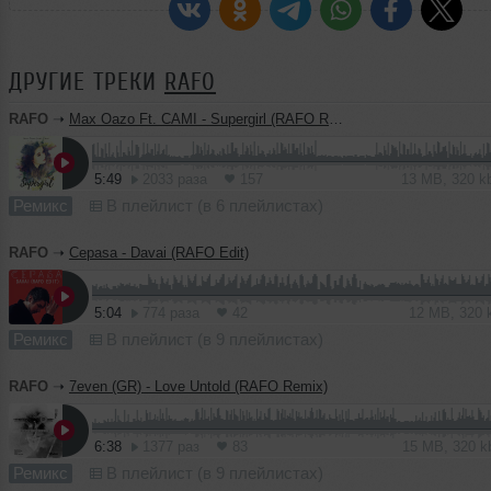
ДРУГИЕ ТРЕКИ
RAFO
RAFO
➝
Max Oazo Ft. CAMI - Supergirl (RAFO Remix)
5:49
2033 раза
157
13 MB, 320 
Ремикс
В плейлист (в 6 плейлистах)
RAFO
➝
Cepasa - Davai (RAFO Edit)
5:04
774 раза
42
12 MB, 320
Ремикс
В плейлист (в 9 плейлистах)
RAFO
➝
7even (GR) - Love Untold (RAFO Remix)
6:38
1377 раз
83
15 MB, 320 
Ремикс
В плейлист (в 9 плейлистах)