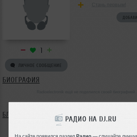
Стань первым!
ДОБАВИ
1
ЛИЧНОЕ СООБЩЕНИЕ
БИОГРАФИЯ
Radioelectronik ещё не поделился своей биографией
БЛОГ
РАДИО НА DJ.RU
Нет записей в блоге
На сайте появился раздел
Радио
— слушайте лучшу