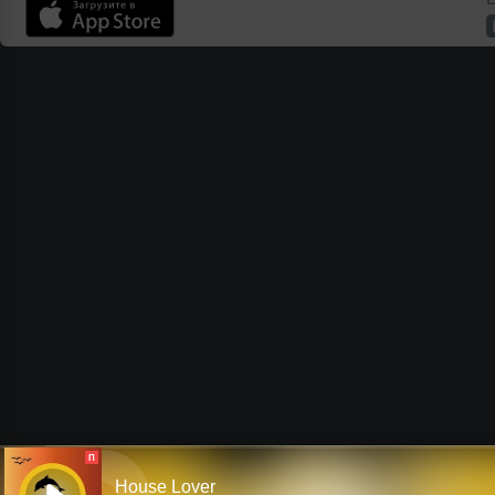
П
House Lover