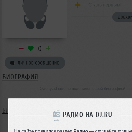
Стань первым!
ДОБАВИ
0
ЛИЧНОЕ СООБЩЕНИЕ
БИОГРАФИЯ
Qwertyzxl ещё не поделился своей биографией
БЛОГ
РАДИО НА DJ.RU
Нет записей в блоге
На сайте появился раздел
Радио
— слушайте лучшу