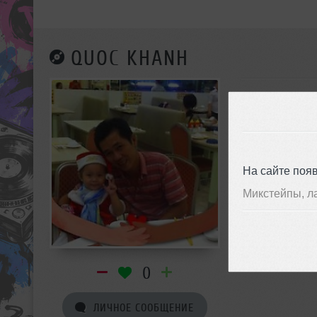
QUOC KHANH
На сайте поя
Микстейпы, л
0
ЛИЧНОЕ СООБЩЕНИЕ