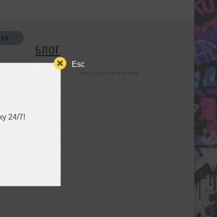
СКА
БЛОГ
Esc
Нет записей в блоге
УЗЬЯ
у 24/7!