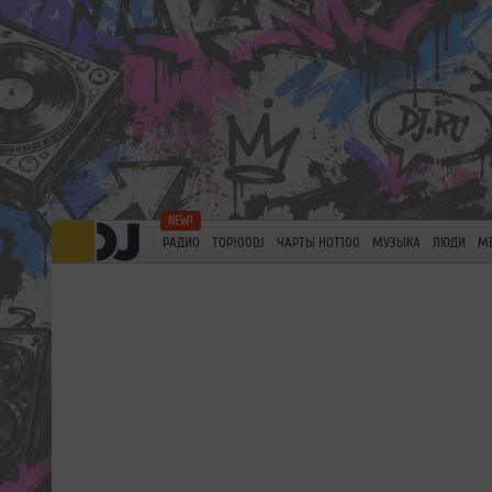
РАДИО
TOP100DJ
ЧАРТЫ HOT100
МУЗЫКА
ЛЮДИ
М