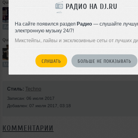
Quincy Ortiz
➝
Secret Voice
РАДИО НА DJ.RU
7:52
198 раз
3
На сайте появился раздел
Радио
— слушайте лучшу
Авторский трек
В плейлист (в 2 плейлистах)
электронную музыку 24/7!
Quincy Ortiz
Микстейпы, лайвы и эксклюзивные сеты от лучших д
➝
Deep Mind Podcast Live on Cross Channel Radio
61:25
310 раз
5
141 MB, 32
СЛУШАТЬ
БОЛЬШЕ НЕ ПОКАЗЫВАТЬ
Микс
В плейлист (в 1 плейлисте)
Стиль:
Techno
Записан: 06 июля 2017
Добавлен: 07 июля 2017, 03:18
КОММЕНТАРИИ