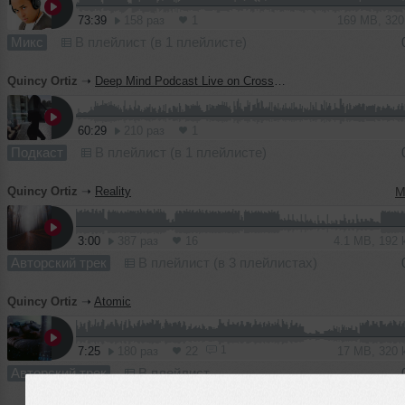
73:39
158 раз
1
169 MB, 32
Микс
В плейлист (в 1 плейлисте)
Quincy Ortiz
➝
Deep Mind Podcast Live on Cross Channel Radio
60:29
210 раз
1
Подкаст
В плейлист (в 1 плейлисте)
Quincy Ortiz
➝
Reality
M
3:00
387 раз
16
4.1 MB, 192
Авторский трек
В плейлист (в 3 плейлистах)
Quincy Ortiz
➝
Atomic
1
7:25
180 раз
22
17 MB, 320
Авторский трек
В плейлист