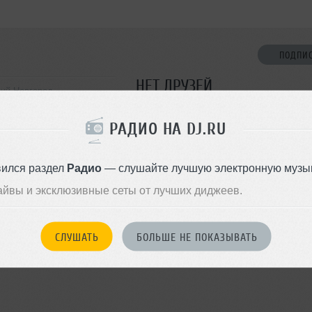
ПОДПИ
НЕТ ДРУЗЕЙ
ний Новгород
Стань первым!
РАДИО НА DJ.RU
ДОБАВИТЬ В ДР
вился раздел
Радио
— слушайте лучшую электронную музык
айвы и эксклюзивные сеты от лучших диджеев.
СЛУШАТЬ
БОЛЬШЕ НЕ ПОКАЗЫВАТЬ