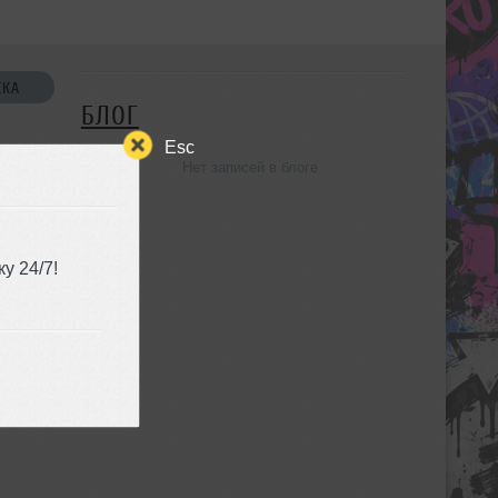
СКА
БЛОГ
Esc
Нет записей в блоге
УЗЬЯ
у 24/7!