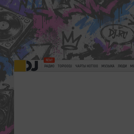
РАДИО
TOP100DJ
ЧАРТЫ HOT100
МУЗЫКА
ЛЮДИ
М