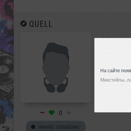
QUELL
Россия, Ниж
На сайте поя
Микстейпы, л
0
ЛИЧНОЕ СООБЩЕНИЕ