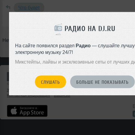
Что будет
Что было
РАДИО НА DJ.RU
Нет предстоящих событий
На сайте появился раздел
Радио
— слушайте лучш
электронную музыку 24/7!
Микстейпы, лайвы и эксклюзивные сеты от лучших д
СЛУШАТЬ
БОЛЬШЕ НЕ ПОКАЗЫВАТЬ
© 2001 — 2026 «DJ.ru» Все права защищены.
Условия использования
О проекте
Помощь
Реклама на сайте
Контактная информация
Вакансии
Б