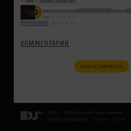
Qteq
➝
Trusted (Original Mix)
5:12
139 раз
14
Авторский трек
В плейлист
КОММЕНТАРИИ
ЗАРЕГИСТРИРУЙТЕСЬ
© 2001 — 2026 «DJ.ru» Все права защищены.
Условия использования
О проекте
Помощь