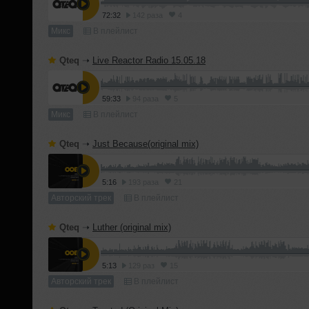
72:32
142 раза
4
Микс
В плейлист
Qteq
➝
Live Reactor Radio 15.05.18
59:33
94 раза
5
Микс
В плейлист
Qteq
➝
Just Because(original mix)
5:16
193 раза
21
Авторский трек
В плейлист
Qteq
➝
Luther (original mix)
5:13
129 раз
15
Авторский трек
В плейлист