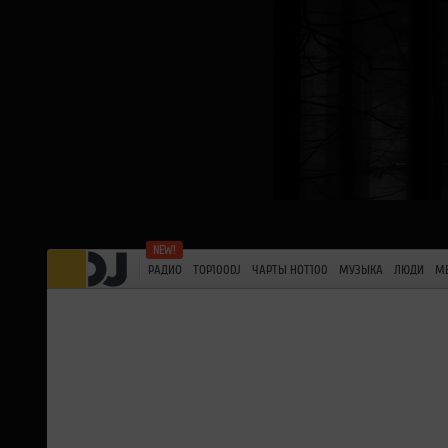
РАДИО
TOP100DJ
ЧАРТЫ HOT100
МУЗЫКА
ЛЮДИ
М