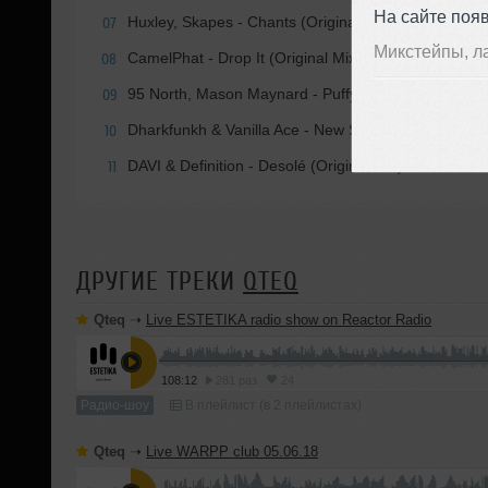
На сайте поя
Huxley, Skapes - Chants (Original Mix)
07
Микстейпы, л
CamelPhat - Drop It (Original Mix)
08
95 North, Mason Maynard - Puffy (Extended Mix)
09
Dharkfunkh & Vanilla Ace - New School Vintage (Orig
10
DAVI & Definition - Desolé (Original Mix)
11
ДРУГИЕ ТРЕКИ
QTEQ
Qteq
➝
Live ESTETIKA radio show on Reactor Radio
108:12
281 раз
24
Радио-шоу
В плейлист (в 2 плейлистах)
Qteq
➝
Live WARPP club 05.06.18