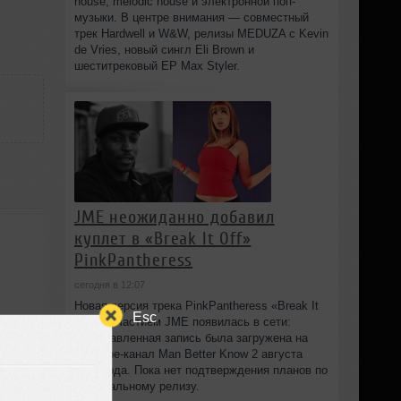
house, melodic house и электронной поп-
музыки. В центре внимания — совместный
трек Hardwell и W&W, релизы MEDUZA с Kevin
de Vries, новый сингл Eli Brown и
шеститрековый EP Max Styler.
JME неожиданно добавил
куплет в «Break It Off»
PinkPantheress
сегодня в 12:07
Новая версия трека PinkPantheress «Break It
Esc
Off» с участием JME появилась в сети:
незаглавленная запись была загружена на
YouTube-канал Man Better Know 2 августа
2026 года. Пока нет подтверждения планов по
официальному релизу.