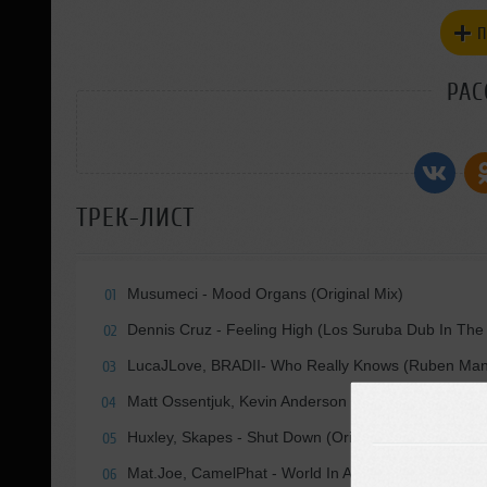
П
РАС
ТРЕК-ЛИСТ
Musumeci - Mood Organs (Original Mix)
01
Dennis Cruz - Feeling High (Los Suruba Dub In The
02
LucaJLove, BRADII- Who Really Knows (Ruben Mand
03
Matt Ossentjuk, Kevin Anderson - Pillslut
04
Huxley, Skapes - Shut Down (Original Mix)
05
Mat.Joe, CamelPhat - World In Action (Original Mix)
06