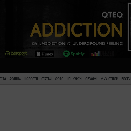
ЕСТА
АФИША
НОВОСТИ
СТАТЬИ
ФОТО
КОНКУРСЫ
ОБЗОРЫ
МУЗ. СТИЛИ
БЛОГИ