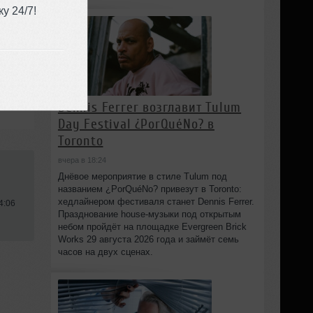
у 24/7!
Dennis Ferrer возглавит Tulum
Day Festival ¿PorQuéNo? в
Toronto
вчера в 18:24
Днёвое мероприятие в стиле Tulum под
названием ¿PorQuéNo? привезут в Toronto:
хедлайнером фестиваля станет Dennis Ferrer.
4:06
Празднование house-музыки под открытым
небом пройдёт на площадке Evergreen Brick
Works 29 августа 2026 года и займёт семь
часов на двух сценах.