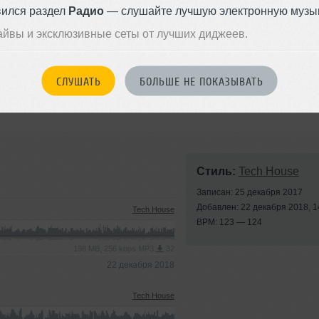
вился раздел
Радио
— слушайте лучшую электронную музык
айвы и эксклюзивные сеты от лучших диджеев.
СЛУШАТЬ
БОЛЬШЕ НЕ ПОКАЗЫВАТЬ
inal Mix)
Стиль:
Tech House
Записан: 25 декабря 2017
Добавлен: 22 декабря 2018, 1
Tech House
BPM: 123 — 124
198 MB, 256 kbps MP3
32
22 декабря 2018
Tech House