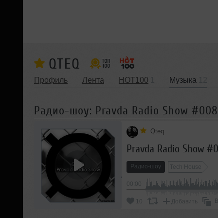
QTEQ
Профиль
Лента
HOT100
1
Музыка
12
Радио-шоу: Pravda Radio Show #008
Qteq
Pravda Radio Show #
Радио-шоу
Tech House
00:00
В
10
Добавить