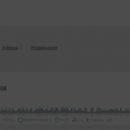
Афиша
1
Упоминания
008
 очередь
Комментировать
</>
56:25
134
Скачать