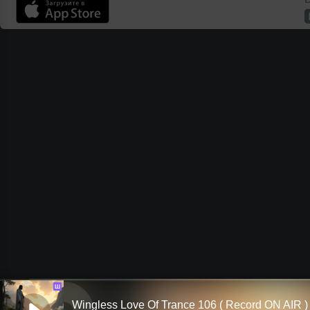
Ш
Wingless Love Of Trance 106 ( Record ON AIR )