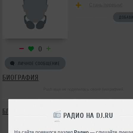
Стань первым!
ДОБАВИ
0
ЛИЧНОЕ СООБЩЕНИЕ
БИОГРАФИЯ
Push ещё не поделилась своей биографией
БЛОГ
РАДИО НА DJ.RU
Нет записей в блоге
На сайте появился раздел
Радио
— слушайте лучшу