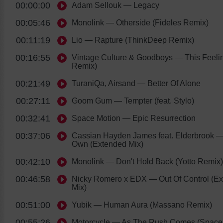
00:00:00
Adam Sellouk
— Legacy
00:05:46
Monolink
— Otherside (Fideles Remix)
00:11:19
Lio
— Rapture (ThinkDeep Remix)
00:16:55
Vintage Culture & Goodboys
— This Feelin
Remix)
00:21:49
TuraniQa, Airsand
— Better Of Alone
00:27:11
Goom Gum
— Tempter (feat. Stylo)
00:32:41
Space Motion
— Epic Resurrection
00:37:06
Cassian Hayden James feat. Elderbrook
—
Own (Extended Mix)
00:42:10
Monolink
— Don't Hold Back (Yotto Remix)
00:46:58
Nicky Romero x EDX
— Out Of Control (E
Mix)
00:51:00
Yubik
— Human Aura (Massano Remix)
00:55:26
Motorcycle
— As The Rush Comes (Space