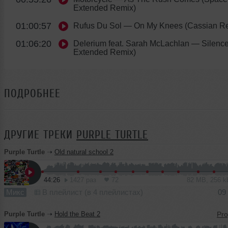
Extended Remix)
01:00:57
Rufus Du Sol
— On My Knees (Cassian R
01:06:20
Delerium feat. Sarah McLachlan
— Silence
Extended Remix)
ПОДРОБНЕЕ
ДРУГИЕ ТРЕКИ
PURPLE TURTLE
Purple Turtle
➝
Old natural school 2
44:26
1427 раз
72
82 MB, 256 
Микс
В плейлист (в 4 плейлистах)
09
Purple Turtle
➝
Hold the Beat 2