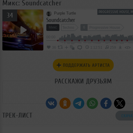
Микс: Soundcatcher
PROGRESSIVE HOUSE, 
Purple Turtle
34
Soundcatcher
Микс
6
Techno
Progressive House
00:00
</>
36
1:12:51
259
ПОДДЕРЖАТЬ АРТИСТА
РАССКАЖИ ДРУЗЬЯМ
ТРЕК-ЛИСТ
СКАЧА