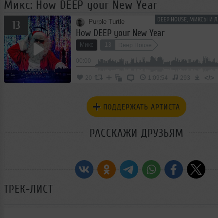
Микс: How DEEP your New Year
DEEP HOUSE, МИКСЫ И 
Purple Turtle
13
How DEEP your New Year
Микс
13
Deep House
00:00
</>
20
1:09:54
293
ПОДДЕРЖАТЬ АРТИСТА
РАССКАЖИ ДРУЗЬЯМ
ТРЕК-ЛИСТ