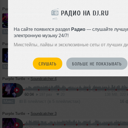
Purple Turtle
➝
Hold the Beat
РАДИО НА DJ.RU
1
63:41
404 раза
35
146 MB, 320
На сайте появился раздел
Радио
— слушайте лучшу
Микс
В плейлист (в 1 плейлисте)
1
электронную музыку 24/7!
Purple Turtle
➝
Soundcatcher 5
Микстейпы, лайвы и эксклюзивные сеты от лучших д
48:06
235 раз
21
110 MB, 320
СЛУШАТЬ
БОЛЬШЕ НЕ ПОКАЗЫВАТЬ
Микс
В плейлист (в 1 плейлисте)
0
Purple Turtle
➝
Soundcatcher 4
60:04
197 раз
20
138 MB, 320
Микс
В плейлист (в 5 плейлистах)
16 
Purple Turtle
➝
Soundcatcher 3