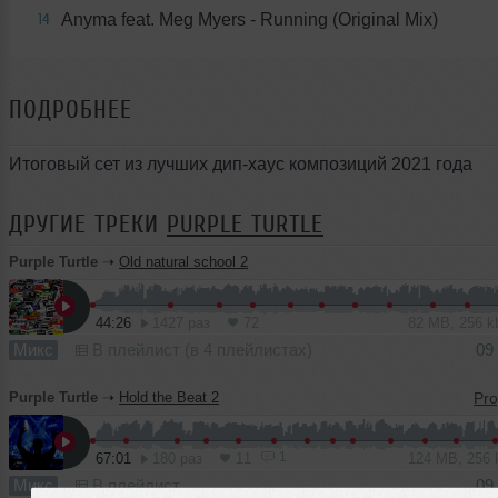
Anyma feat. Meg Myers - Running (Original Mix)
14
ПОДРОБНЕЕ
Итоговый сет из лучших дип-хаус композиций 2021 года
ДРУГИЕ ТРЕКИ
PURPLE TURTLE
Purple Turtle
➝
Old natural school 2
44:26
1427 раз
72
82 MB, 256 
Микс
В плейлист (в 4 плейлистах)
09
Purple Turtle
➝
Hold the Beat 2
1
67:01
180 раз
11
124 MB, 256
Микс
В плейлист
09