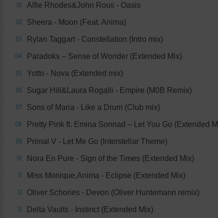
Alfie Rhodes&John Rous - Oasis
01
Sheera - Moon (Feat. Anima)
02
Rylan Taggart - Constellation (Intro mix)
03
Paradoks – Sense of Wonder (Extended Mix)
04
Yotto - Nova (Extended mix)
05
Sugar Hill&Laura Rogalli - Empire (M0B Remix)
06
Sons of Maria - Like a Drum (Club mix)
07
Pretty Pink ft. Emina Sonnad – Let You Go (Extended M
08
Primal V - Let Me Go (Interstellar Theme)
09
Nora En Pure - Sign of the Times (Extended Mix)
10
Miss Monique,Anima - Eclipse (Extended Mix)
11
Oliver Schories - Devon (Oliver Huntemann remix)
12
Delta Vaults - Instinct (Extended Mix)
13