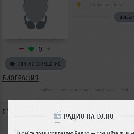
Стань первым!
ДОБАВИ
0
ЛИЧНОЕ СООБЩЕНИЕ
БИОГРАФИЯ
purification ещё не поделился своей биографией
БЛОГ
РАДИО НА DJ.RU
Нет записей в блоге
На сайте появился раздел
Радио
— слушайте лучшу