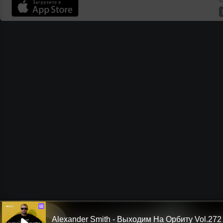
Ш
Alexander Smith - Выходим На Орбиту Vol.272