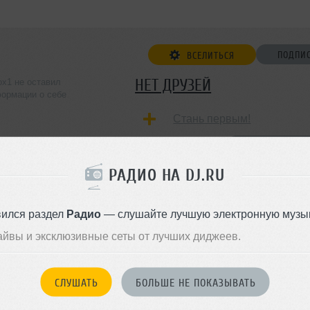
ПОДПИ
ВСЕЛИТЬСЯ
НЕТ ДРУЗЕЙ
ox1 не оставил
ормации о себе
Стань первым!
ДОБАВИТЬ В ДР
РАДИО НА DJ.RU
вился раздел
Радио
— слушайте лучшую электронную музык
айвы и эксклюзивные сеты от лучших диджеев.
СЛУШАТЬ
БОЛЬШЕ НЕ ПОКАЗЫВАТЬ