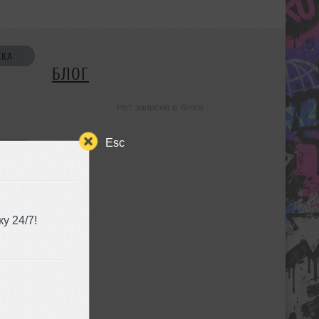
СКА
БЛОГ
Нет записей в блоге
Esc
УЗЬЯ
у 24/7!