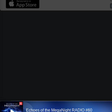
П
Echoes of the MegaNight RADIO #60