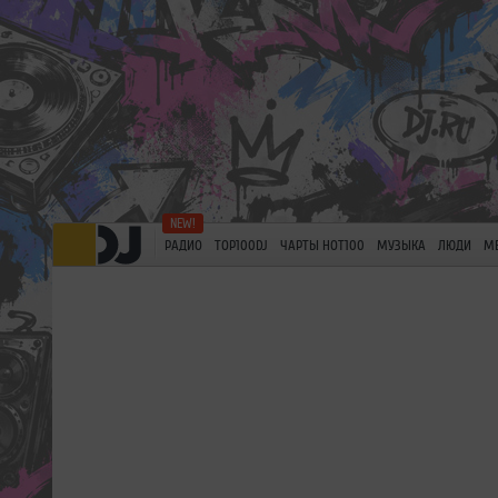
РАДИО
TOP100DJ
ЧАРТЫ HOT100
МУЗЫКА
ЛЮДИ
М