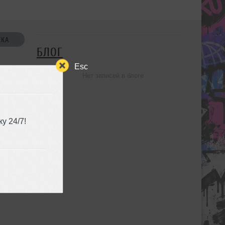
СКА
БЛОГ
Esc
Нет записей в блоге
УЗЬЯ
у 24/7!