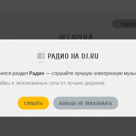
ПОДПИ
НЕТ ДРУЗЕЙ
невартовск
Стань первым!
РАДИО НА DJ.RU
ДОБАВИТЬ В ДР
вился раздел
Радио
— слушайте лучшую электронную музык
айвы и эксклюзивные сеты от лучших диджеев.
СЛУШАТЬ
БОЛЬШЕ НЕ ПОКАЗЫВАТЬ